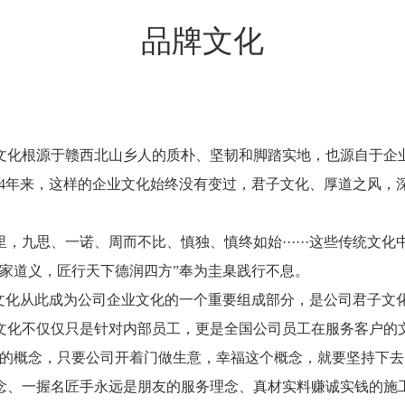
设计费 (元)
品牌
文化
38892
材料费 (元)
*装修预算
计算
文化根源于赣西北山乡人的质朴、坚韧和脚踏实地，也源自于企
34年来，这样的企业文化始终没有变过，君子文化、厚道之风
，九思、一诺、周而不比、慎独、慎终如始······这些传统文
家道义，匠行天下德润四方”奉为圭臬践行不息。
幸福文化从此成为公司企业文化的一个重要组成部分，是公司君子
文化不仅仅只是针对内部员工，更是全国公司员工在服务客户的
时的概念，只要公司开着门做生意，幸福这个概念，就要坚持下去
念、一握名匠手永远是朋友的服务理念、真材实料赚诚实钱的施