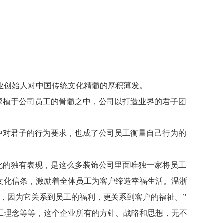
工程费 (元)
11927
管理费 (元)
会根据实际情况有所变化
业创始人对中国传统文化精髓的厚积薄发。
，深植于公司员工的骨髓之中，公司以打造业界的君子团
化中对君子的行为要求，也成了公司员工衡量自己行为的
文化的独有表现，是这么多装饰公司里面唯独一家将员工
文化信条，激励着全体员工为客户缔造幸福生活。温浙
，因为它关系到员工的福利，更关系到客户的福祉。”
工理念等等，这个企业所有的方针、战略和思想，无不