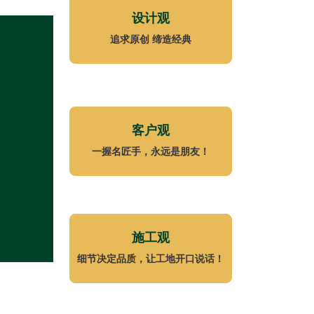
设计观
追求原创 缔造经典
客户观
一握名匠手，永远是朋友！
施工观
预算为
318446
元
细节决定品质，让工地开口说话！
189153