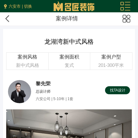
六安市 | 切换
案例详情
龙湖湾新中式风格
案例风格
案例面积
案例户型
新中式风格
复式
201-300平米
黎先荣
找TA设计
总设计师
六安公司 | 5-10年 | 1套